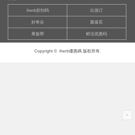
iherb折扣码
出游订
好奇尖
最值买
果饭帮
鲜活优惠码
Copyright © iherb優惠碼 版权所有.