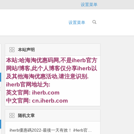
设置菜单
设置菜单
本站声明
本站:哈海淘优惠码网,不是iherb官方
网站/博客,此个人博客仅分享iherb以
及其他海淘优惠活动,请注意识别.
iherb官网地址为:
英文官网:
iherb.com
中文官网:
cn.iherb.com
随机文章
iherb優惠碼2022-最後一天有效！ iHerb官網：精選美妝產品熱賣 無門檻7折+滿額順豐包郵