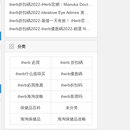
iherb折扣碼2022-iHerb官網：Manuka Doctor 麥盧卡蜂蜜限時促銷
iherb折扣碼2022-Idealove Eye Admire 黃金水凝膠眼膜 60 片 ￥10.60 原價￥73 1.5折
iherb折扣碼2022-最後一天有效！ iHerb官網：消化健康產品熱賣 無門檻7折+滿額順豐包郵
iherb折扣碼2022-iherb優惠碼2022-精選 NuNaturals 膠原肽等人氣產品 8.5折優惠
分类
iherb 必買
iherb 折扣碼
iherb什么值得买
iherb優惠碼
iherb必買推薦
iherb折扣码
iherb海淘攻略
iherb靠谱吗
保健品百科
未分类
海淘保健品
海淘保健品攻略