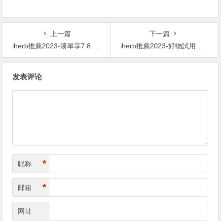
上一篇
下一篇
iherb推薦2023-湊單享7.8折！California Gold Nutrition 歐米伽 800 醫級魚油 1000毫克 30粒魚明膠軟凝膠 ￥55.07 was ￥70.617.8折
iherb推薦2023-好物試用！21st Century 鐵 65 毫克 120 片 ￥15.49 was ￥30.995折
文
发表评论
章
导
航
*
昵称
*
邮箱
网址