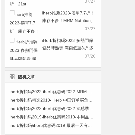
糖/軟骨素 初始濃度 250 毫
07/27
克/200 毫克，60 粒
iherb推薦2023-湊單7.7折！
￥48.21was ￥62.607.7折
庫存不多！MRM Nutrition,
氨基葡萄糖軟骨素 90粒
07/27
￥90.67was ￥117.757.7折
iHerb折扣碼2023-多熱門保
健品牌熱賣 滿額低至8折 多
買多省
07/26
随机文章
iherb折扣码2022-iherb优惠码2022-MRM 营养特强益生菌纯素胶囊 30 粒 $24.50 原价$25.79 5% OFF
iherb折扣码精选2019-iHerb 中国订单买鱼油商品88折酬宾(12%折扣)! (优惠期间: ~2019/6/22下午3点)
iherb折扣码2022-iherb优惠码2022-流感季免疫保健品热卖 降温必备
iherb折扣码2019-iherb优惠码2019-本周品牌促銷 11月14號~11月21號
iherb折扣码/iherb优惠码2019-最后一天有效！精选 MegaFood 天然食物营养品专场 8.5折+满额再9折+包邮包税