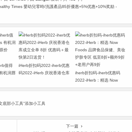
ealthy Times 嬰幼兒零時/洗護產品85折優惠+5%优惠+10%奖励 -
erb值得
iHerb折扣码2022-iherb优惠
s 有机润唇
码2022-iHerb 庆祝香港仓库
iherb折扣码-iherb优惠码
原价
成立全单 8折 优惠码＋最快
2022-iHerb：精选 Now
第2日送货！
Foods 品牌食品保健、美妆
护肤专区 低至8折+额外9折
+老用户再9折
正文底部小工具”添加小工具
下一篇