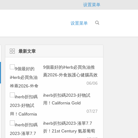
设置菜单
设置菜单
最新文章
9個最好的iHerb必買魚油推
薦2026-外食族護心健腦高效
指南，IFOS五星認證款一次
06/06
看
iherb折扣碼2023-好物試
用！California Gold
Nutrition 零酵母硒素食膠囊
07/27
200 微克 180 粒
iherb折扣碼2023-湊單7.7
￥48.38was ￥96.765折
折！21st Century 氨基葡萄