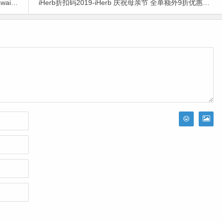
0%奖励
iHerb折扣码2019-iHerb 庆祝母亲节 全单额外9折优惠码＋10%回赠＋免运费