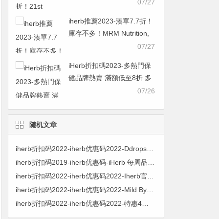
糖/軟骨素 初始濃度 250 毫
07/27
克/200 毫克，60 粒
iherb推薦2023-湊單7.7折！
￥48.21was ￥62.607.7折
庫存不多！MRM Nutrition,
氨基葡萄糖軟骨素 90粒
07/27
￥90.67was ￥117.757.7折
iHerb折扣碼2023-多熱門保
健品牌熱賣 滿額低至8折 多
買多省
07/26
随机文章
iherb折扣码2022-iherb优惠码2022-Ddrops 婴幼儿维生素 D3滴剂 400IU 2.5ml $17.15 原价$22.86 25% OFF
iherb折扣码2019-iherb优惠码-iHerb 每周品牌联合促销，首购订单后，每笔订单都送10%忠诚奖励金!
iherb折扣码2022-iherb优惠码2022-Iherb官网品牌周高达85折优惠叠加满$60享9折+满199元减20
iherb折扣码2022-iherb优惠码2022-Mild By Nature 增厚B族复合物+生物维生素洗发水 473 毫升 $7.27 原价$8.05 10% OFF
iherb折扣码2022-iherb优惠码2022-特惠4折！Elizabeth Arden 伊丽莎白·雅顿 橘灿铂粹御肤精华露 $57.46 原价$143.19 60% OFF