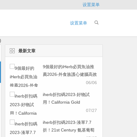
设置菜单
设置菜单
)
最新文章
9個最好的iHerb必買魚油推
薦2026-外食族護心健腦高效
指南，IFOS五星認證款一次
06/06
看
iherb折扣碼2023-好物試
用！California Gold
Nutrition 零酵母硒素食膠囊
07/27
200 微克 180 粒
iherb折扣碼2023-湊單7.7
￥48.38was ￥96.765折
折！21st Century 氨基葡萄