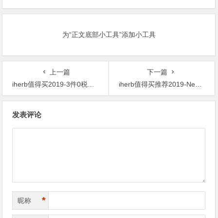
全单 8折 优惠码＋最快第2日送
品保健、美妆护肤专区 低至8折
货！
+额外9折+老用户再9折
为“正文底部小工具”添加小工具
上一篇
下一篇
iherb值得买2019-3件0税免邮！Nature’s Plus生命之源/动物大游行儿童咀嚼钙片 90粒凑单折后$8.23（约57元）
iherb值得买推荐2019-NeoCell 超级胶原蛋白（皮肤保养） 250粒折后价￥124.1到手
文
发表评论
章
导
航
*
昵称