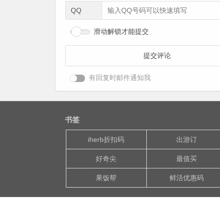
QQ
滑动解锁才能提交
有回复时邮件通知我
书签
iherb折扣码
出游订
好奇尖
最值买
果饭帮
鲜活优惠码