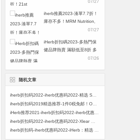
糖/軟骨素 初始濃度 250 毫
07/27
克/200 毫克，60 粒
iherb推薦2023-湊單7.7折！
￥48.21was ￥62.607.7折
庫存不多！MRM Nutrition,
氨基葡萄糖軟骨素 90粒
07/27
￥90.67was ￥117.757.7折
iHerb折扣碼2023-多熱門保
健品牌熱賣 滿額低至8折 多
買多省
07/26
随机文章
iherb折扣码2022-iherb优惠码2022-精选 SmartyPants 维生素软糖等营养补剂 8.5折+额外9.5折！
iherb折扣码2019精选推荐-1件0税免邮！Optimum Nutrition乳清蛋白增肌粉 2.27kg折后$48.81
iHerb推荐2021-iherb折扣码2022-iherb优惠码-iHerb 逆龄护肤品性价比推介,Azelique 品牌全线产品 8 折 优惠码
iherb折扣码2022-iherb优惠码2022-Xlear 儿童盐水喷鼻剂 22ml $4.53 原价$5.59 19% OFF
iherb折扣码-iherb优惠码2022-iHerb：精选 Now Foods 品牌食品保健、美妆护肤专区 低至8折+额外9折+老用户再9折