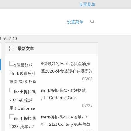
设置菜单
设置菜单
￥27.40
最新文章
9個最好的iHerb必買魚油推
薦2026-外食族護心健腦高效
指南，IFOS五星認證款一次
06/06
看
iherb折扣碼2023-好物試
用！California Gold
Nutrition 零酵母硒素食膠囊
07/27
200 微克 180 粒
iherb折扣碼2023-湊單7.7
￥48.38was ￥96.765折
折！21st Century 氨基葡萄