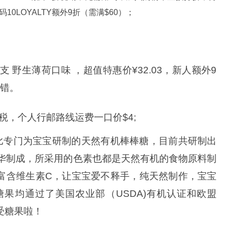
0LOYALTY额外9折（需满$60）；
0支 野生薄荷口味 ，超值特惠价¥32.03，新人额外9
不错。
税，个人行邮路线运费一口价$4;
称职爸比专门为宝宝研制的天然有机棒棒糖，目前共研制出
精华制成，所采用的色素也都是天然有机的食物原料制
富含维生素C，让宝宝爱不释手，纯天然制作，宝宝
 所有糖果均通过了美国农业部（USDA)有机认证和欧盟
受糖果啦！