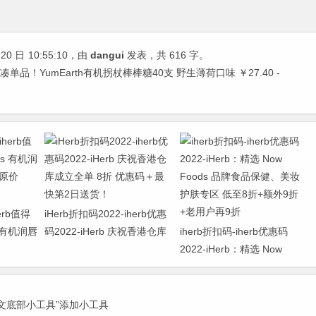
20 日
10:55:10
，由
dangui
发表，共 616 字。
-凑单品！YumEarth有机拐杖棒棒糖40支 野生薄荷口味 ￥27.40 -
erb值得
iHerb折扣码2022-iherb优惠
s 有机润唇
码2022-iHerb 庆祝香港仓库
iherb折扣码-iherb优惠码
原价
成立全单 8折 优惠码＋最快
2022-iHerb：精选 Now
第2日送货！
Foods 品牌食品保健、美妆
护肤专区 低至8折+额外9折
+老用户再9折
正文底部小工具”添加小工具