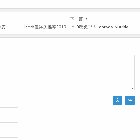
下一篇
8.87
iherb值得买推荐2019-一件0税免邮！Labrada Nutrition 高蛋白代餐巧克力味奶昔 4.63磅 $49.27