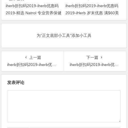
iherb折扣码2019-iherb优惠码
iherb折扣码2019-iherb优惠码
2019-精选 Natrol 专业营养保健
2019-iHerb 岁末优惠 满$60美
品 额外8.5折+礼券码再9折+包
金 享88折+9折 22% OFF
邮包税
orders over $60
为“正文底部小工具”添加小工具
上一篇
下一篇
iherb折扣码2019-iherb优惠码2019-iHerb 欢庆23周年庆iHerb 精选 保养和精华优选产品(护理 & 精华液)，使用折扣码 23SERUMS 享有23%折扣
iherb折扣码2019-iherb优惠码2019-iHerb 十一黄金周提前购香港、台湾、澳门、中国大陆订单满99美元，使用折扣码 CHINA2019 立享限时88折
文
发表评论
章
导
航