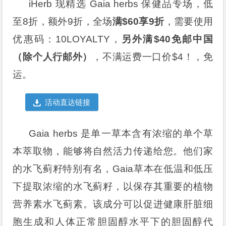
iHerb 现精选 Gaia herbs 保健品专场，低
至8折，额外9折，全场
满$60享9折
，需要使用
优惠码：
10LOYALTY
，
另外满$40免邮中国
（除个人行邮外）
，不满运费一口价$4！，免
运。
活动直达链接
Gaia herbs 是单一草本含有浓缩的单个草
本萃取物，能够将自然活力传递给您。他们家
的水飞蓟籽特别有名，Gaia草本在低温和低压
下提取浓缩的水飞蓟籽，以保存其重要的植物
营养素水飞蓟素。该成分可以促进健康肝脏细
胞生成和人体正常胆固醇水平下的胆固醇代