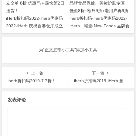
iHerb折扣码2022-iherb优惠码
iherb折扣码-iherb优惠码2022-
2022-iHerb 庆祝香港仓库成立
iHerb：精选 Now Foods 品牌食
全单 8折 优惠码＋最快第2日送
品保健、美妆护肤专区 低至8折
货！
+额外9折+老用户再9折
为“正文底部小工具”添加小工具
上一篇
下一篇
iherb折扣码2019-7.7折！Dr. Woods 乳木果薰衣草卡斯蒂利亚滋润皂液 946ml $11.30 原价$15.99 29% OFF
iherb折扣码2019-iHerb 超级特卖Vitables儿童营养品 85折优惠/iHerb CGN消化酵素 85折优惠
文
发表评论
章
导
航