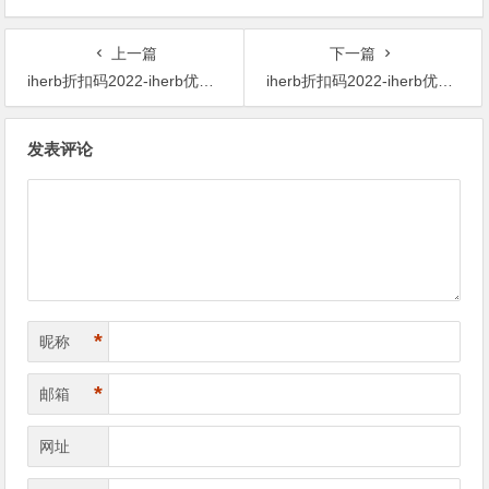
上一篇
下一篇
iherb折扣码2022-iherb优惠码2022-最后一天有效！ 4件0税免邮！NatraBio 儿童受凉缓解剂 30ml $6.28 原价$10.29 39% OFF
iherb折扣码2022-iherb优惠码2022-最后一天有效！ 自营限时California Gold Nutrition Gold C 維生素C 1000mg 60粒 $3.55 原价$4.44 20% OFF
文
发表评论
章
导
航
*
昵称
*
邮箱
网址