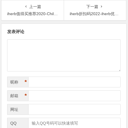
上一篇
下一篇
iherb值得买推荐2020-ChildLife 童年时光 液体维生素C 天然橙味 118.5ml*2 $12.74 原价$14.12 10% OFF
iherb折扣码2022-iherb优惠码2002-Eucerin 优色林 舒缓保湿护手霜 78g $5.85 原价$6.50 10% OFF
文
发表评论
章
导
航
*
昵称
*
邮箱
网址
QQ