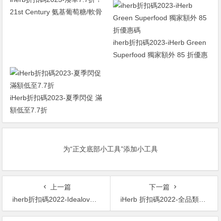
21st Century 氨基葡萄糖/軟骨
素 初始濃度 250 毫克/200 毫
克，60 粒 ￥48.21was
iherb折扣碼2023-iHerb Green
￥62.607.7折
Superfood 獨家額外 85 折優惠
碼
iHerb折扣碼2023-夏季閃促 滿
額低至7.7折
为“正文底部小工具”添加小工具
上一篇
下一篇
iherb折扣碼2022-Idealove Eye Admire 黃金水凝膠眼膜 60 片 ￥10.60 原價￥73 1.5折
iHerb 折扣碼2022-全品類滿$40享9折 滿$60享8折 +滿額順豐免郵