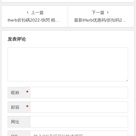
上一篇
下一篇
iherb折扣碼2022-快閃 精選健康產品 額外6折優惠推介
最新iHerb优惠码/折扣码2023,满288享7.8折 洗护用品6折起,畅销品牌、抗氧优品享8折
文
发表评论
章
导
航
*
昵称
*
邮箱
网址