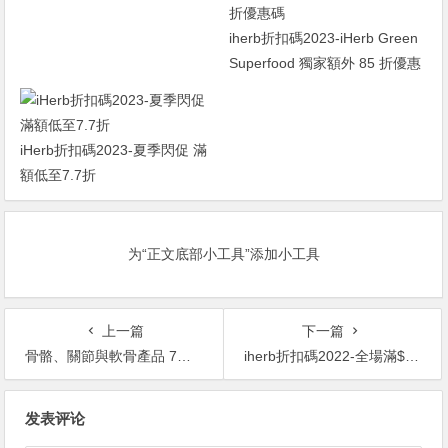
素 初始濃度 250 毫克/200 毫
克，60 粒 ￥48.21was
iherb折扣碼2023-iHerb Green
￥62.607.7折
Superfood 獨家額外 85 折優惠
碼
iHerb折扣碼2023-夏季閃促 滿
額低至7.7折
为“正文底部小工具”添加小工具
上一篇
下一篇
骨骼、關節與軟骨產品 7折 iHerb 優惠碼：葡萄糖胺、鈣、維他命D 補關節痛先啱！
iherb折扣碼2022-全場滿$80享7.8折 滿額順豐免郵
文
发表评论
章