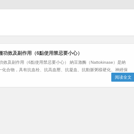
種功效及副作用（6點使用禁忌要小心）
效及副作用（6點使用禁忌要小心） 納豆激酶（Nattokinase）是納
一化合物，具有抗血栓、抗高血壓、抗凝血、抗動脈粥樣硬化、神經保
阅读全文