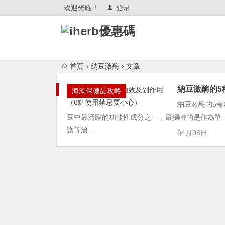
欢迎光临！
登录
首页
納豆激酶
文章
納豆激酶的5
海淘保健品攻略
納豆激酶的5種功
豆中最活躍的功能性成分之一，最獨特的是作為單
護等潛...
04月08日