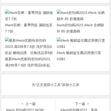
iHerb官網：夏季閃促 滿額低至
iherb折扣碼2023-iHerb 全網額
7.7折
外 85 折優惠碼
iHerb 暢銷益生菌試用價只需
最新iHerb优惠码/折扣码2023,
US$1
满288享7.8折 洗护用品6折起,
畅销品牌、抗氧优品享8折
为“正文底部小工具”添加小工具
上一篇
下一篇
iHerb 折扣碼2022-NOW Foods 保健專場 無門檻7.4折+滿額順豐免郵
iHerb折扣碼2022：美容美妝專場 好價入優色林、RapidLash等 無門檻7折+滿額順豐直郵