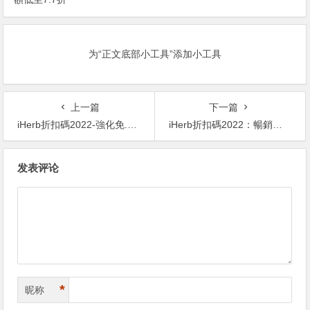
为“正文底部小工具”添加小工具
上一篇
下一篇
iHerb折扣碼2022-強化免.疫產品 無門檻7折+滿額順豐直郵
iHerb折扣碼2022：暢銷品牌8折促銷 另有強化免.疫產品7折
文
发表评论
章
导
航
*
昵称