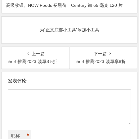
高吸收镁、NOW Foods 褪黑荷.
Century 鐵 65 毫克 120 片
尔蒙、Doctor’s Best 辅酶 Q10
￥15.49 was ￥30.995折
为“正文底部小工具”添加小工具
上一篇
下一篇
iherb推薦2023-湊單8.5折！Sports Research 歐米伽-3 魚油 三倍功效 1250毫克 120粒軟凝膠 ￥283.29 was ￥333.288.5折
iherb推薦2023-湊單享8折！California Gold Nutrition 歐米伽 800 醫級魚油 1000毫克 30粒魚明膠軟凝膠 ￥56.48 was ￥70.618折
文
发表评论
章
导
航
*
昵称