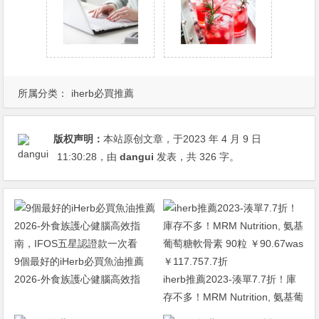
所属分类：
iherb必買推薦
版权声明：
本站原创文章，于2023 年 4 月 9 日
11:30:28
，由
dangui
发表，共 326 字。
9個最好的iHerb必買魚油推薦
2026-外食族護心健腦高效指
iherb推薦2023-湊單7.7折！庫
南，IFOS五星認證款一次看
存不多！MRM Nutrition, 氨基葡
萄糖軟骨素 90粒 ￥90.67was