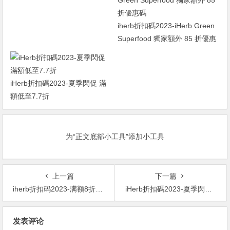
素 初始濃度 250 毫克/200 毫
克，60 粒 ￥48.21was
iherb折扣碼2023-iHerb Green
￥62.607.7折
Superfood 獨家額外 85 折優惠
碼
iHerb折扣碼2023-夏季閃促 滿
額低至7.7折
为“正文底部小工具”添加小工具
上一篇
下一篇
iherb折扣码2023-满额8折！YumEarth 有a机糖果 50粒 ￥69.84was ￥87.308折
iHerb折扣碼2023-夏季閃促 滿額低至7.7折
文
发表评论
章