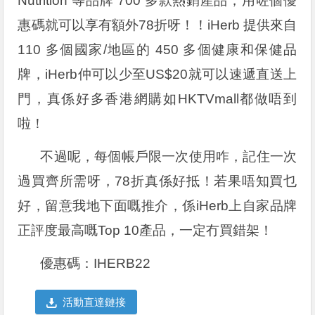
Nutrition 等品牌 700 多款熱銷產品，用咗個優
惠碼就可以享有額外78折呀！！iHerb 提供來自
110 多個國家/地區的 450 多個健康和保健品
牌，iHerb仲可以少至US$20就可以速遞直送上
門，真係好多香港網購如HKTVmall都做唔到
啦！
不過呢，每個帳戶限一次使用咋，記住一次
過買齊所需呀，78折真係好抵！若果唔知買乜
好，留意我地下面嘅推介，係iHerb上自家品牌
正評度最高嘅Top 10產品，一定冇買錯架！
優惠碼：IHERB22
活動直達鏈接