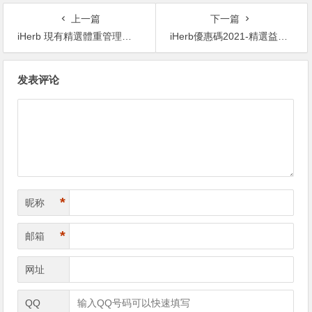
上一篇
下一篇
iHerb 現有精選體重管理保健專場：無門檻8折+曡加專屬額外9.5折
iHerb優惠碼2021-精選益生菌、金 C 粉等增強免疫產品熱賣 低至5折+滿額順豐免郵
文
发表评论
章
导
航
*
昵称
*
邮箱
网址
QQ