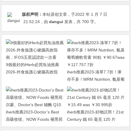
版权声明：
本站原创文章，于2022 年 1 月 7 日
21:52:24
，由
dangui
发表，共 700 字。
9個最好的iHerb必買魚油推薦
2026-外食族護心健腦高效指
iherb推薦2023-湊單7.7折！庫
南，IFOS五星認證款一次看
存不多！MRM Nutrition, 氨基葡
萄糖軟骨素 90粒 ￥90.67was
￥117.757.7折
iherb推薦2023-Doctor’s Best
iherb推薦2023-好物試用！21st
高吸收镁、NOW Foods 褪黑荷.
Century 鐵 65 毫克 120 片
尔蒙、Doctor’s Best 辅酶 Q10
￥15.49 was ￥30.995折