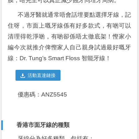
膜，咁先至可以真正減少蝕牙同埋牙周病。
不過牙醫就通常唔會話埋要點選擇牙線，記
住呀，市面上嘅牙線係有好多款式，有啲可以
清理得乾淨啲，有啲卻係唔太徹底架！慳家小
編今次就推介俾慳家人自己親身試過最好嘅牙
線：Dr. Tung’s Smart Floss 智能牙線！
活動直達鏈接
優惠碼：ANZ5545
香港市面牙線的種類
牙線分為好多種類，包括有：