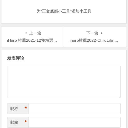
为“正文底部小工具”添加小工具
上一篇
下一篇
iHerb 推薦2021-12隻精選品牌額外低至75折優惠 – 維他命/嬰幼兒/護膚美妝乜都有！
iherb推薦2022-ChildLife Essentials 狹葉紫錐菊補充劑 8折、Mild By Nature 便攜洗手液60ml 6.1折
文
发表评论
章
导
航
*
昵称
*
邮箱