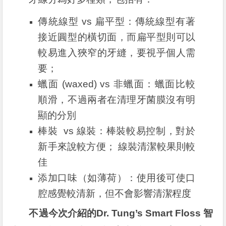
傳統線型 vs 扁平型：傳統線型有著
接近圓型的橫切面，而扁平型則可以
較易進入狹窄的牙縫，要視乎個人需
要；
蠟面 (waxed) vs 非蠟面：蠟面比較
順滑，不過兩者在清理牙菌膜沒有明
顯的分別
棒裝 vs 線裝：棒裝較易控制，對於
新手來說較方便； 線裝清潔較果則較
佳
添加口味（如薄荷）：使用後可使口
腔感覺較清新，但不會影響清潔程度
不過今次介紹的Dr. Tung’s Smart Floss 智