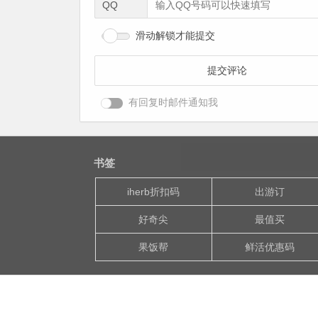
QQ
滑动解锁才能提交
有回复时邮件通知我
书签
iherb折扣码
出游订
好奇尖
最值买
果饭帮
鲜活优惠码