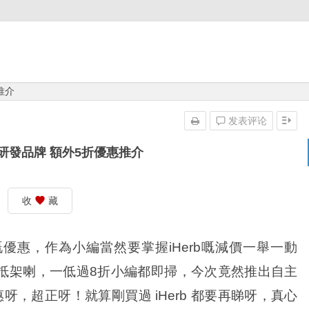
推介
发表评论
自主研發品牌 額外5折優惠推介
收
藏
嘅優惠，作為小編當然要掌握iHerb嘅減價一舉一動
係好抵架喇，一低過8折小編都即掃，今次竟然推出自主
，超正呀！就算剛買過 iHerb 都要再睇呀，真心