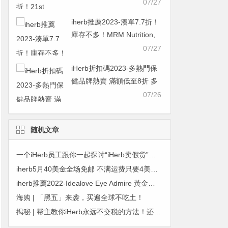
糖/軟骨素 初始濃度 250 毫
07/27
克/200 毫克，60 粒
iherb推薦2023-湊單7.7折！
￥48.21was ￥62.607.7折
庫存不多！MRM Nutrition,
氨基葡萄糖軟骨素 90粒
07/27
￥90.67was ￥117.757.7折
iHerb折扣碼2023-多熱門保
健品牌熱賣 滿額低至8折 多
買多省
07/26
随机文章
一个iHerb员工跟你一起探讨“iHerb卖假货”的真相
iherb5月40美金全场免邮 不满运费只要4美金 儿童节儿童产品全场额外9折
iherb推薦2022-Idealove Eye Admire 黃金水凝膠眼膜 60 片 ￥10.60 原價￥73 1.5折
海购 | 「黑五」来袭，买遍全球不吃土！
揭秘 | 帮主教你iHerb永远不交税的方法！还包邮哦！