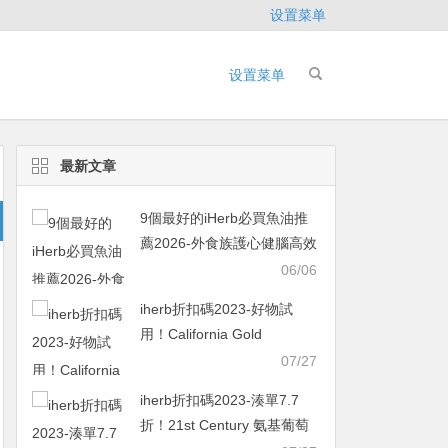
设置菜单
设置菜单
最新文章
9個最好的iHerb必買魚油推
薦2026-外食族護心健腦高效
指南，IFOS五星認證款一次
06/06
看
iherb折扣碼2023-好物試
用！California Gold
Nutrition 零酵母硒素食膠囊
07/27
200 微克 180 粒
iherb折扣碼2023-湊單7.7
￥48.38was ￥96.765折
折！21st Century 氨基葡萄