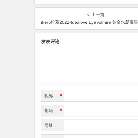
上一篇
iherb推薦2022-Idealove Eye Admire 黃金水凝膠眼膜 60 片 ￥10.60 原價￥73 
发表评论
*
昵称
*
邮箱
网址