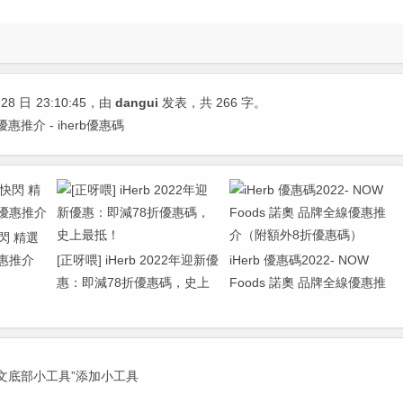
28 日
23:10:45
，由
dangui
发表，共 266 字。
惠推介 - iherb優惠碼
快閃 精選
惠推介
[正呀喂] iHerb 2022年迎新優
iHerb 優惠碼2022- NOW
惠：即減78折優惠碼，史上
Foods 諾奧 品牌全線優惠推
最抵！
介（附額外8折優惠碼）
正文底部小工具”添加小工具