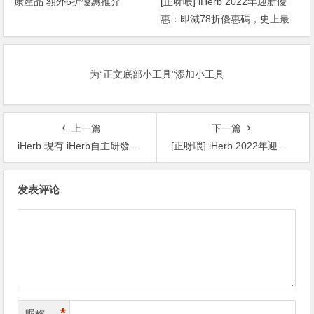
康產品 額外6折優惠推介
[正呀喂] iHerb 2022年迎新優
惠：即減78折優惠碼，史上最
抵！
为“正文底部小工具”添加小工具
上一篇
下一篇
iHerb 現有 iHerb自主研發品牌 限時無門檻7.5折+滿額順豐直郵
[正呀喂] iHerb 2022年迎新優惠：即減78折優惠碼，史上最抵！
文
发表评论
章
导
航
*
昵称