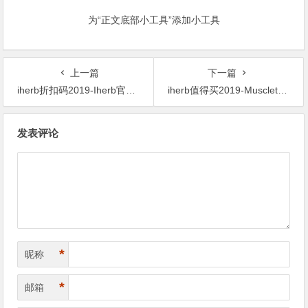
为“正文底部小工具”添加小工具
上一篇
下一篇
iherb折扣码2019-Iherb官网本周品牌周专场优惠高达85折新用户可额外9折
iherb值得买2019-Muscletech精华系列白金版100%微粉化肌酸 无味（400克）折后$9.25
文
发表评论
章
导
航
*
昵称
*
邮箱