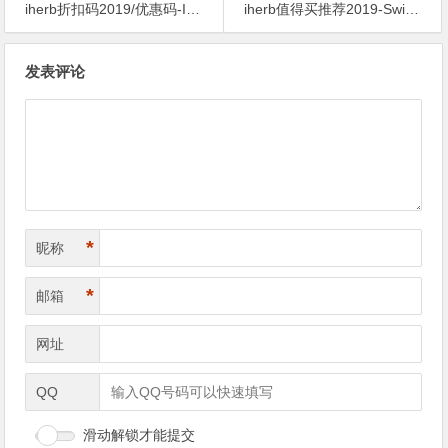
iherb折扣码2019/优惠码-Iherb官网周年庆护发产品额外77折促销另有中秋活动88折促销
iherb值得买推荐2019-Swisse Ultiboost 肝脏排毒 180片 $21.39 原价$26.49 19% OFF
文
发表评论
章
导
航
*
昵称
*
邮箱
网址
QQ
滑动解锁才能提交