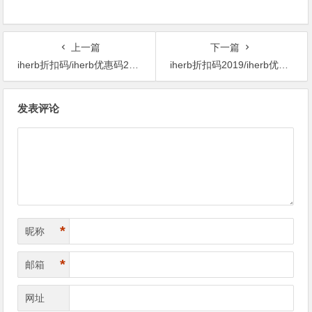
上一篇
下一篇
iherb折扣码/iherb优惠码2019-iHerb 23周年庆精选项目77折大酬宾头发皮肤指甲营养素
iherb折扣码2019/iherb优惠码2019-心动试用价欢乐购！全站1000多款严选精品享6折优惠
文
发表评论
章
导
航
*
昵称
*
邮箱
网址