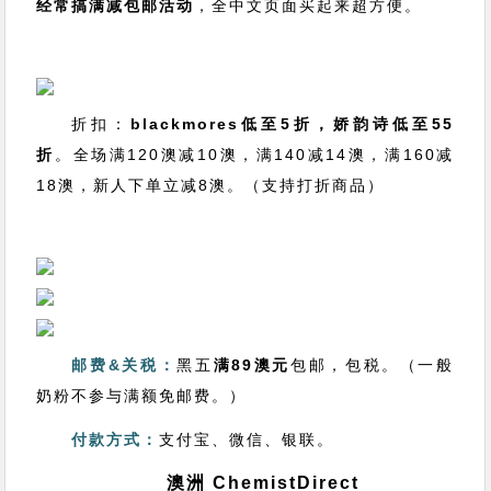
经常搞满减包邮活动
，全中文页面买起来超方便。
折扣：
blackmores低至5折，娇韵诗低至55
折
。全场满120澳减10澳，满140减14澳，满160减
18澳，新人下单立减8澳。（支持打折商品）
邮费&关税：
黑五
满89澳元
包邮，包税。（一般
奶粉不参与满额免邮费。）
付款方式：
支付宝、微信、银联。
澳洲 ChemistDirect