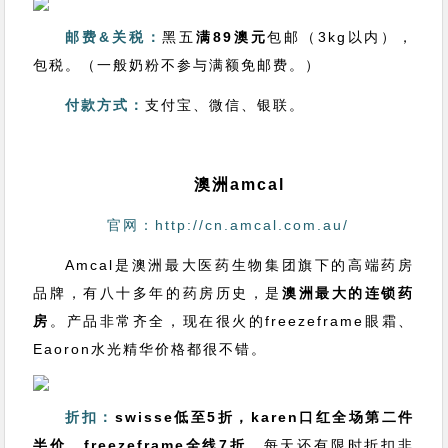
邮费&关税：
黑五
满89澳元
包邮（3kg以内），
包税。（一般奶粉不参与满额免邮费。）
付款方式：
支付宝、微信、银联。
澳洲amcal
官网：http://cn.amcal.com.au/
Amcal是澳洲最大医药生物集团旗下的高端药房
品牌，有八十多年的药房历史，是
澳洲最大的连锁药
房
。产品非常齐全，现在很火的freezeframe眼霜、
Eaoron水光精华价格都很不错。
折扣：
swisse低至5折，karen口红全场第二件
半价、freezeframe全线7折
，每天还有限时折扣非