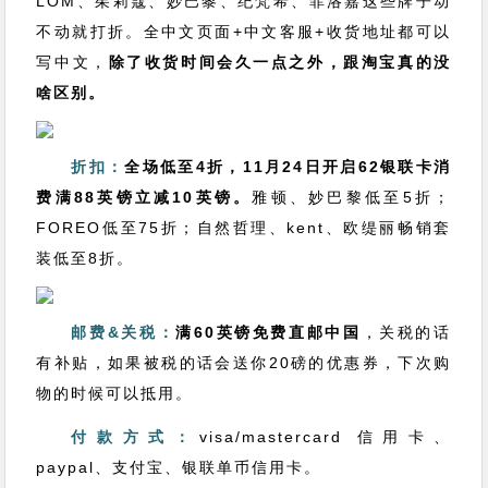
LOM、茱莉蔻、妙巴黎、纪梵希、菲洛嘉这些牌子动
不动就打折。全中文页面+中文客服+收货地址都可以
写中文，
除了收货时间会久一点之外，跟淘宝真的没
啥区别。
折扣：
全场低至4折
，11月24日开启62银联卡消
费满88英镑立减10英镑。
雅顿、妙巴黎低至5折；
FOREO低至75折；自然哲理、kent、欧缇丽畅销套
装低至8折。
邮费&关税：
满60英镑免费直邮中国
，关税的话
有补贴，如果被税的话会送你20磅的优惠券，下次购
物的时候可以抵用。
付款方式：
visa/mastercard 信用卡、
paypal、支付宝、银联单币信用卡。