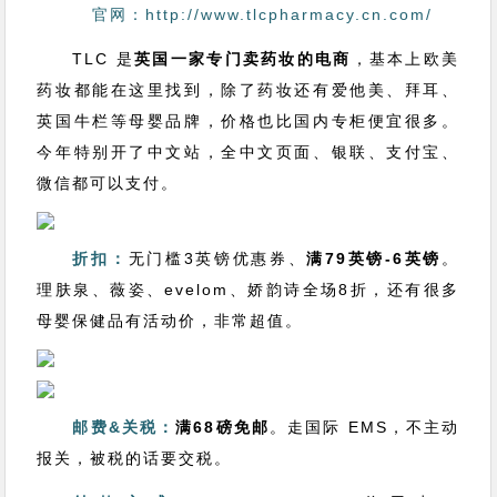
官网：http://www.tlcpharmacy.cn.com/
TLC 是
英国一家专门卖药妆的电商
，基本上欧美
药妆都能在这里找到，除了药妆还有爱他美、拜耳、
英国牛栏等母婴品牌，价格也比国内专柜便宜很多。
今年特别开了中文站，全中文页面、银联、支付宝、
微信都可以支付。
折扣：
无门槛3英镑优惠券、
满79英镑-6英镑
。
理肤泉、薇姿、evelom、娇韵诗全场8折，还有很多
母婴保健品有活动价，非常超值。
邮费&关税：
满68磅免邮
。走国际 EMS，不主动
报关，被税的话要交税。