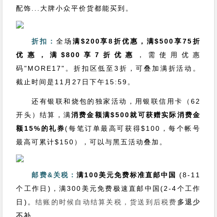
配饰...大牌小众平价货都能买到。
折扣：
全场
满$200享8折优惠，满$500享75折
优惠，满$800享7折优惠
，需使用优惠
码"MORE17"。折扣区低至3折，可叠加满折活动。
截止时间是11月27日下午15:59。
还有银联和烧包的独家活动，用银联信用卡（62
开头）结算，满
消费金额满$500就可获赠实际消费金
额15%的礼券
(每笔订单最高可获得$100，每个帐号
最高可累计$150），可以与黑五活动叠加。
邮费&关税：
满100美元免费标准直邮中国
(8-11
个工作日)，满300美元免费极速直邮中国(2-4个工作
日)。
结账的时候自动结算关税，货送到后税费
多退少
不补。