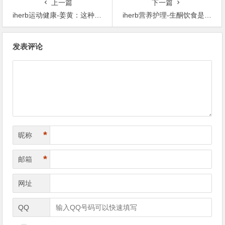
上一篇
下一篇
iherb运动健康-姜黄：这种强大的香料有助于运动表现吗？
iherb营养护理-生酮饮食是什麽？医生会详细说明你所需要知道的一切
文
发表评论
章
导
航
*
昵称
*
邮箱
网址
QQ