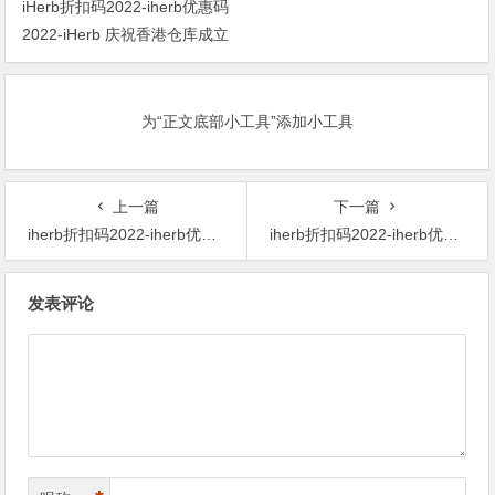
iHerb折扣码2022-iherb优惠码
2022-iHerb 庆祝香港仓库成立
全单 8折 优惠码＋最快第2日送
货！
为“正文底部小工具”添加小工具
上一篇
下一篇
iherb折扣码2022-iherb优惠码2022-iHerb官网春节现有全场满$60额外8.8折
iherb折扣码2022-iherb优惠码2022-满享8.6折+最高返利18% 消费满$60立享8.6折
文
发表评论
章
导
航