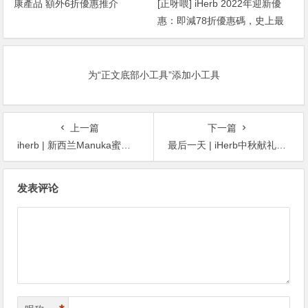
康產品 額外6折優惠推介
[正呀喂] iHerb 2022年迎新優
惠：即減78折優惠碼，史上最
抵！
为“正文底部小工具”添加小工具
上一篇
下一篇
iherb | 新西兰Manuka蜜纽康蜂蜜全场8折
最后一天 | iHerb中秋献礼九折码！
文
发表评论
章
导
航