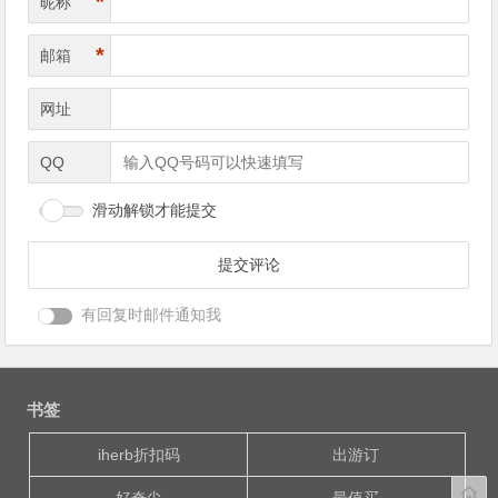
*
昵称
*
邮箱
网址
QQ
滑动解锁才能提交
有回复时邮件通知我
书签
iherb折扣码
出游订
好奇尖
最值买