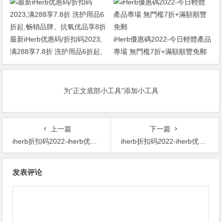
最新iHerb优惠码/折扣码2023,
iHerb優惠碼2022-今日輕體產品
满288享7.8折 洗护用品6折起,
專場 無門檻7折+滿額順豐免郵
畅销品牌、抗氧优品享8折
为“正文底部小工具”添加小工具
上一篇
下一篇
iherb折扣码2022-iherb优惠码2022-SheaMoisture 品牌洗发护发产品 全场9折+额外9.5折
iherb折扣码2022-iherb优惠码2022-Mild By Nature 便携洗手液 不含酒精 柠檬草 60 毫升 $1.80 原价$3.80 53% OFF
文
发表评论
章
导
航