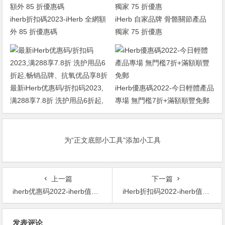
iherb折扣碼2023-iHerb 全網額
iHerb 自家品牌 骨骼關節產品
外 85 折優惠碼
獨家 75 折優惠
最新iHerb优惠码/折扣码2023,
iHerb優惠碼2022-今日輕體產品
满288享7.8折 洗护用品6折起,
專場 無門檻7折+滿額順豐免郵
畅销品牌、抗氧优品享8折
为“正文底部小工具”添加小工具
上一篇
下一篇
iherb优惠码2022-iherb值得买推荐-Sierra Bees 有机润唇套装 8支 ￥33.85 原价￥67.70 50% OFF
iHerb折扣码2022-iherb值得买2021-Mild By Nature 茶花护理 EGCG绿茶护肤霜 50ml ￥74.46 原价￥93.08 20% OFF
文
发表评论