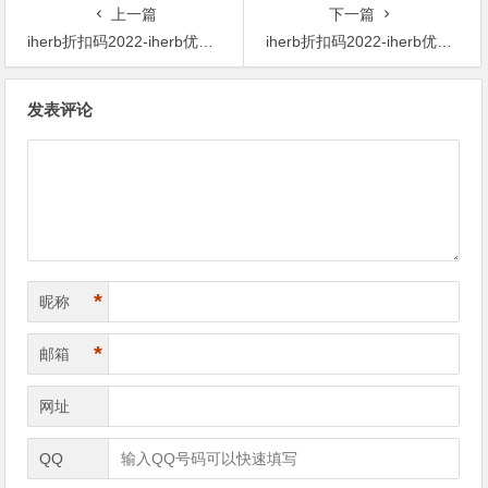
上一篇
下一篇
iherb折扣码2022-iherb优惠码2022-畅销单品！MRM 益生菌纯素胶囊 30 粒 $23.21 原价$25.79 10% OFF
iherb折扣码2022-iherb优惠码2022-Lake Avenue Nutrition 海藻 DHA 素食软胶囊 200 毫克 60 粒 $8.08 原价$17 53% OFF
文
发表评论
章
导
航
*
昵称
*
邮箱
网址
QQ