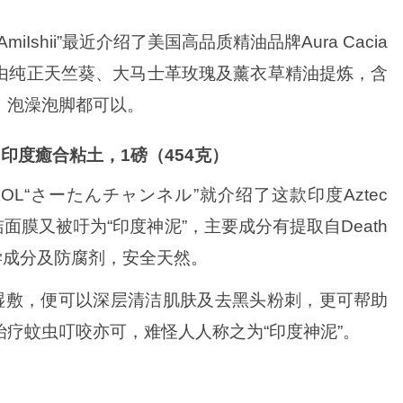
miIshii”最近介绍了美国高品质精油品牌Aura Cacia
由纯正天竺葵、大马士革玫瑰及薰衣草精油提炼，含
，泡澡泡脚都可以。
cret, 印度癒合粘土，1磅（454克）
OL“さーたんチャンネル”就介绍了这款印度Aztec
ecret清洁面膜又被吁为“印度神泥”，主要成分有提取自Death
化学成分及防腐剂，安全天然。
湿敷，便可以深层清洁肌肤及去黑头粉刺，更可帮助
疗蚊虫叮咬亦可，难怪人人称之为“印度神泥”。