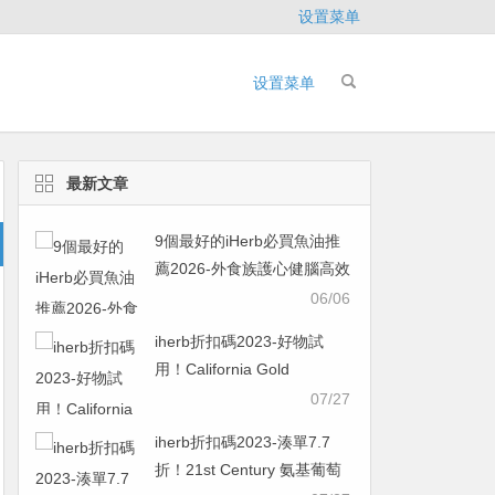
设置菜单
设置菜单
最新文章
9個最好的iHerb必買魚油推
薦2026-外食族護心健腦高效
指南，IFOS五星認證款一次
06/06
看
iherb折扣碼2023-好物試
用！California Gold
Nutrition 零酵母硒素食膠囊
07/27
200 微克 180 粒
iherb折扣碼2023-湊單7.7
￥48.38was ￥96.765折
折！21st Century 氨基葡萄