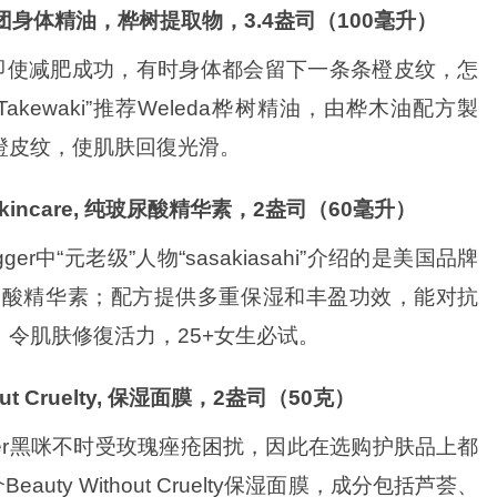
, 脂肪团身体精油，桦树提取物，3.4盎司（100毫升）
即使减肥成功，有时身体都会留下一条条橙皮纹，怎
Takewaki”推荐Weleda桦树精油，由桦木油配方製
橙皮纹，使肌肤回復光滑。
a Skincare, 纯玻尿酸精华素，2盎司（60毫升）
ger中“元老级”人物“sasakiasahi”介绍的是美国品牌
牌产品纯玻尿酸精华素；配方提供多重保湿和丰盈功效，能对抗
令肌肤修復活力，25+女生必试。
thout Cruelty, 保湿面膜，2盎司（50克）
uber黑咪不时受玫瑰痤疮困扰，因此在选购护肤品上都
eauty Without Cruelty保湿面膜，成分包括芦荟、