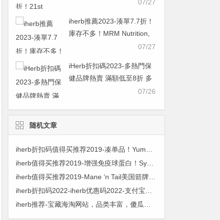
糖/軟骨素 初始濃度 250 毫
07/27
克/200 毫克，60 粒
iherb推薦2023-湊單7.7折！
￥48.21was ￥62.607.7折
庫存不多！MRM Nutrition,
氨基葡萄糖軟骨素 90粒
07/27
￥90.67was ￥117.757.7折
iHerb折扣碼2023-多熱門保
健品牌熱賣 滿額低至8折 多
買多省
07/26
随机文章
iherb折扣码值得买推荐2019-凑单品！YumEarth有机拐杖棒棒糖40支 野生薄荷口味 ￥27.40
iherb值得买推荐2019-增强免疫球蛋白！Symbiotics Colostrum Plus 提高抵抗力牛初乳 240粒 $36.01 原价$43.99 18% OFF
iherb值得买推荐2019-Mane ‘n Tail美国箭牌 洗发露946ml折后价48元/瓶
iherb折扣码2022-iherb优惠码2022-支付宝减10元！PIXI 人参清洁爽肤水 100ml $13.20 原价$17.25 24% OFF
iherb推荐-宝藏海淘网站，品类丰富，傻瓜式购买，一般人儿我不告诉他