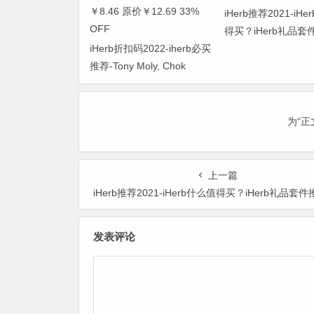
iHerb推荐2021-iH
得买？iHerb礼品套
iHerb折扣码2022-iherb必买
让iHerb帮你选！
推荐-Tony Moly, Chok
Chok，芦荟洗手液 30ml
￥8.46 原价￥12.69 33%
OFF
为“
上一篇
iHerb推荐2021-iHerb什么值得买？iHerb礼品套件推荐，让iHerb帮
发表评论